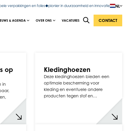
NL
bele verpakkingen en folies
pionier in duurzaamheid en innovatie
CONTACT
IEUWS & AGENDA
OVER ONS
VACATURES
s op
Kledinghoezen
Deze kledinghoezen bieden een
optimale bescherming voor
n in
kleding en eventuele andere
baar,
producten tegen stof en…
ken,