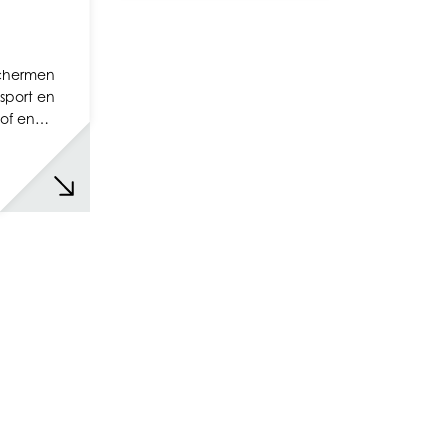
chermen
sport en
stof en…