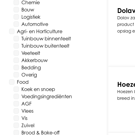
Chemie
Dola
Bouw
Logistiek
Dolav z
Automotive
product 
Agri- en Horticulture
opslag e
Tuinbouw binnenteelt
Tuinbouw buitenteelt
Veeteelt
Akkerbouw
Bedding
Overig
Food
Hoeze
Koek en snoep
Hoezen lo
Voedingsingrediënten
breed in
AGF
Vlees
Vis
Zuivel
Brood & Bake-off