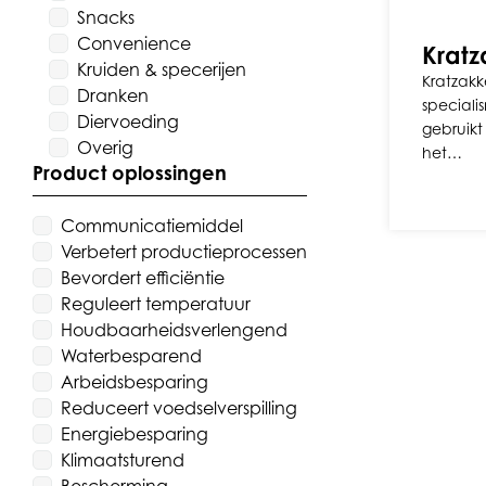
Snacks
Convenience
Kratz
Kruiden & specerijen
Kratzak
Dranken
speciali
Diervoeding
gebruikt 
Overig
het…
Product oplossingen
Communicatiemiddel
Verbetert productieprocessen
Bevordert efficiëntie
Reguleert temperatuur
Houdbaarheidsverlengend
Waterbesparend
Arbeidsbesparing
Reduceert voedselverspilling
Energiebesparing
Klimaatsturend