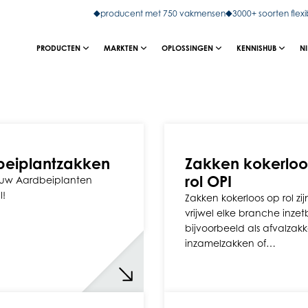
producent met 750 vakmensen
3000+ soorten flexi
PRODUCTEN
MARKTEN
OPLOSSINGEN
KENNISHUB
N
beiplantzakken
Zakken kokerloo
rol OPI
uw Aardbeiplanten
l!
Zakken kokerloos op rol zij
vrijwel elke branche inzet
bijvoorbeeld als afvalzak
inzamelzakken of…