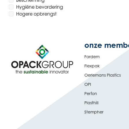
Bescherming
Hygiëne bevordering
Hogere opbrengst
onze memb
Fardem
Flexpak
Oerlemans Plastics
OPI
Perfon
Plasthill
Stempher