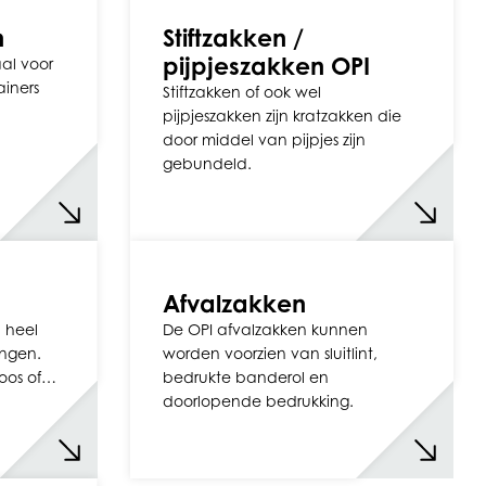
n
Stiftzakken /
pijpjeszakken OPI
al voor
ainers
Stiftzakken of ook wel
pijpjeszakken zijn kratzakken die
door middel van pijpjes zijn
gebundeld.
Afvalzakken
n heel
De OPI afvalzakken kunnen
ingen.
worden voorzien van sluitlint,
rloos of…
bedrukte banderol en
doorlopende bedrukking.