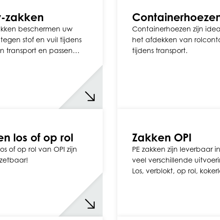
v-zakken
Containerhoeze
akken beschermen uw
Containerhoezen zijn idea
tegen stof en vuil tijdens
het afdekken van rolcont
n transport en passen…
tijdens transport.
n los of op rol
Zakken OPI
s of op rol van OPI zijn
PE zakken zijn leverbaar i
zetbaar!
veel verschillende uitvoer
Los, verblokt, op rol, koke