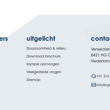
ers
uitgelicht
conta
Duurzaamheid & Milieu
Venekote
8431 HG O
Download brochure
Nederlan
Sample aanvragen
Veelgestelde vragen
+31 516
Sitemap
info@opi