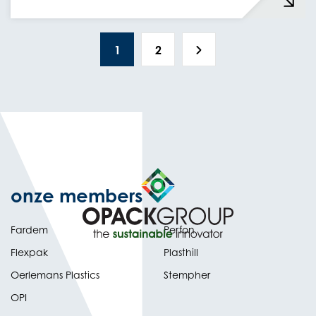
1
2
onze members
Fardem
Perfon
Flexpak
Plasthill
Oerlemans Plastics
Stempher
OPI