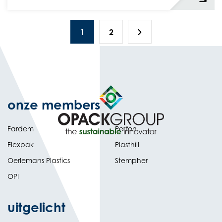
1
2
onze members
Fardem
Perfon
Flexpak
Plasthill
Oerlemans Plastics
Stempher
OPI
uitgelicht