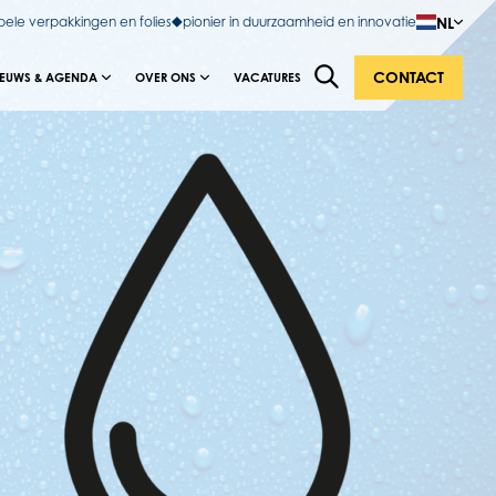
NL
bele verpakkingen en folies
pionier in duurzaamheid en innovatie
CONTACT
IEUWS & AGENDA
OVER ONS
VACATURES