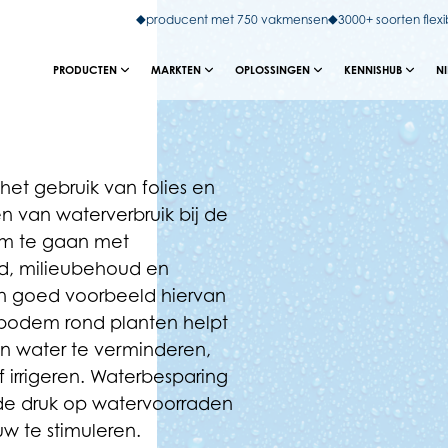
producent met 750 vakmensen
3000+ soorten flexi
PRODUCTEN
MARKTEN
OPLOSSINGEN
KENNISHUB
N
het gebruik van folies en
n van waterverbruik bij de
 om te gaan met
eid, milieubehoud en
n goed voorbeeld hiervan
e bodem rond planten helpt
n water te verminderen,
f irrigeren. Waterbesparing
e druk op watervoorraden
 te stimuleren.