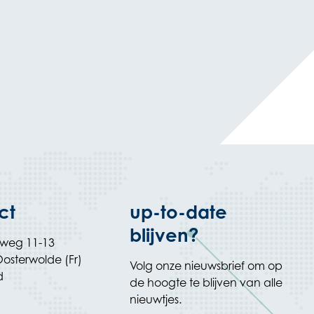
ct
up-to-date
blijven?
rweg 11-13
osterwolde (Fr)
Volg onze nieuwsbrief om op
d
de hoogte te blijven van alle
nieuwtjes.