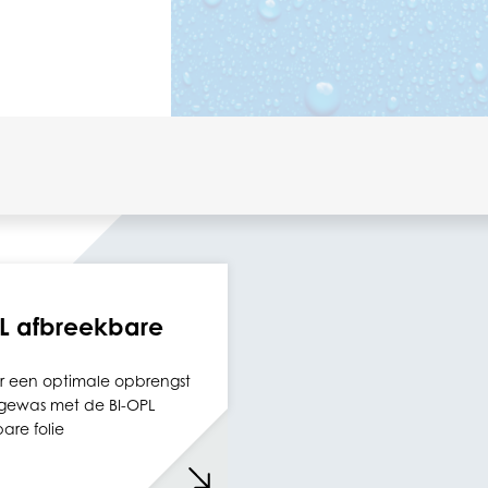
L afbreekbare
r een optimale opbrengst
gewas met de BI-OPL
are folie