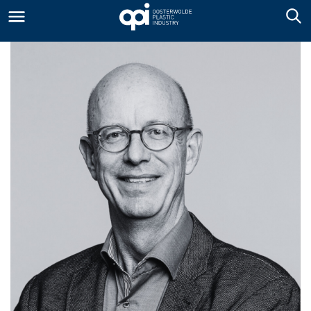
IN MEMORIAM –
PATRICK
VERSCHAEREN
Afgelopen vrijdag 21 maart is Patrick
Verschaeren op veel te jonge leeftijd
overleden.
Directeur en eigenaar van de
OPACKGROUP Joan Hanegraaf herinnert hem
als een goede vriend en loyale collega.