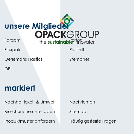
unsere Mitglieder
Fardem
Perfon
Flexpak
Plasthill
Oerlemans Plastics
Stempher
OPI
markiert
Nachhaltigkeit & Umwelt
Nachrichten
(opens
Broschüre herunterladen
Sitemap
in
Produktmuster anfordern
Häufig gestellte Fragen
new
tab)