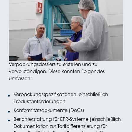
Warten Sie nicht zu lange, bevor Sie Maßnahmen
ergreifen. Die ersten PPWR-Anforderungen treten
2026 in Kraft. Es ist wichtig, nicht nur
Primärverpackungen, sondern auch Sekundär-
und Tertiärverpackungen (z. B.
Palettenverpackungen) zu bewerten.
Wir empfehlen Ihnen, zunächst Ihre
Verpackungsdossiers zu erstellen und zu
vervollständigen. Diese könnten Folgendes
umfassen:
Verpackungsspezifikationen, einschließlich
Produktanforderungen
Konformitätsdokumente (DoCs)
Berichterstattung für EPR-Systeme (einschließlich
Dokumentation zur Tarifdifferenzierung für