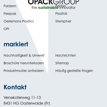
Fardem
Perfon
Flexpak
Plasthill
Oerlemans Plastics
Stempher
OPI
markiert
Nachhaltigkeit & Umwelt
Nachrichten
(opens
Broschüre herunterladen
Sitemap
in
Produktmuster anfordern
Häufig gestellte Fragen
new
tab)
Kontakt
Venekoterweg 11-13
8431 HG Oosterwolde (Fr)