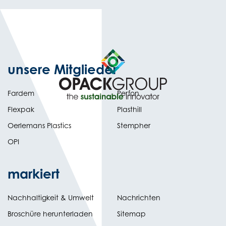
unsere Mitglieder
Fardem
Perfon
Flexpak
Plasthill
Oerlemans Plastics
Stempher
OPI
markiert
Nachhaltigkeit & Umwelt
Nachrichten
(opens
Broschüre herunterladen
Sitemap
in